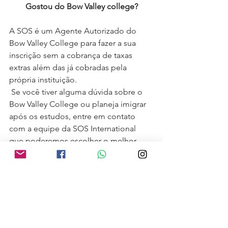
Gostou do Bow Valley college?
A SOS é um Agente Autorizado do 
Bow Valley College para fazer a sua 
inscrição sem a cobrança de taxas 
extras além das já cobradas pela 
própria instituição. 
 Se você tiver alguma dúvida sobre o 
Bow Valley College ou planeja imigrar 
após os estudos, entre em contato 
com a equipe da SOS International 
que poderemos escolher o melhor 
programa para você. No Plano Canadá, 
o planejamento é a base do sucesso. 
Esperamos o seu contato!
★★★ Algumas fotos deste post são 
tiradas diretamente pela SOS 